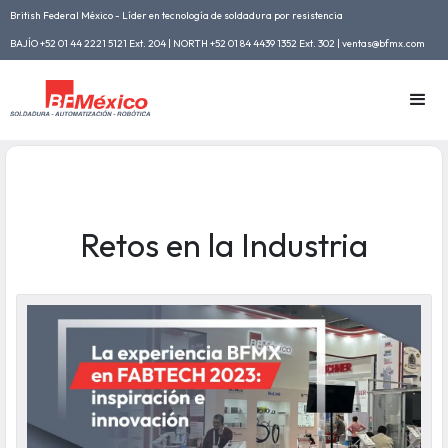
British Federal México - Líder en tecnología de soldadura por resistencia
BAJÍO +52 01 44 2221 5121 Ext. 204 | NORTH +52 01 84 4439 1352 Ext. 302 | ventas@bfmx.com
Retos en la Industria