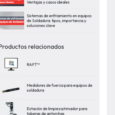
Ventajas y casos ideales
Sistemas de enfriamiento en equipos
de Soldadura: tipos, importancia y
soluciones clave
Productos relacionados
RAFT™
Medidores de fuerza para equipos de
soldadura
Estación de limpieza/rimador para
toberas de antorchas