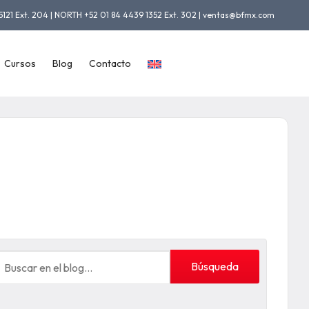
5121 Ext. 204 | NORTH +52 01 84 4439 1352 Ext. 302 | ventas@bfmx.com
Cursos
Blog
Contacto
Búsqueda