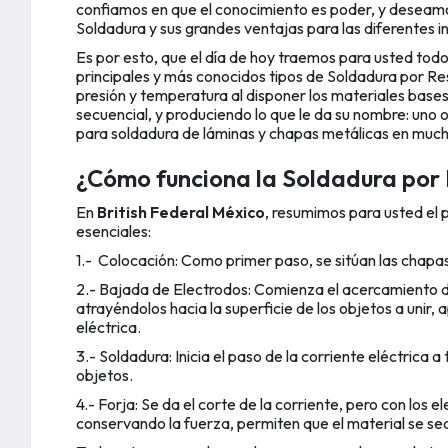
confiamos en que el conocimiento es poder, y deseamo
Soldadura y sus grandes ventajas para las diferentes i
Es por esto, que el día de hoy traemos para usted todo
principales y más conocidos tipos de Soldadura por Res
presión y temperatura al disponer los materiales bases
secuencial, y produciendo lo que le da su nombre: uno 
para soldadura de láminas y chapas metálicas en mucho
¿Cómo funciona la Soldadura por
En
British Federal México
, resumimos para usted el 
esenciales:
1.- Colocación: Como primer paso, se sitúan las chapas
2.- Bajada de Electrodos: Comienza el acercamiento de
atrayéndolos hacia la superficie de los objetos a unir, a
eléctrica.
3.- Soldadura: Inicia el paso de la corriente eléctrica a
objetos.
4.- Forja: Se da el corte de la corriente, pero con los
conservando la fuerza, permiten que el material se seq