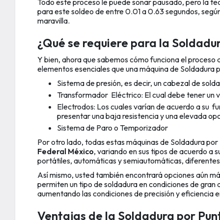
Todo este proceso le puede sonar pausado, pero la te
para este soldeo de entre 0.01 a 0.63 segundos, según 
maravilla.
¿Qué se requiere para la Soldadu
Y bien, ahora que sabemos cómo funciona el proceso
elementos esenciales que una máquina de Soldadura p
Sistema de presión, es decir, un cabezal de sold
Transformador Eléctrico: El cual debe tener un vo
Electrodos
: Los cuales varían de acuerdo a su f
presentar una baja resistencia y una elevada opo
Sistema de Paro o Temporizador
Por otro lado, todas estas máquinas de Soldadura por
Federal México
, variando en sus tipos de acuerdo a 
portátiles, automáticas y semiautomáticas, diferentes 
Así mismo, usted también encontrará opciones aún m
permiten un tipo de soldadura en condiciones de gran d
aumentando las condiciones de precisión y eficiencia e
Ventajas de la Soldadura por Pu