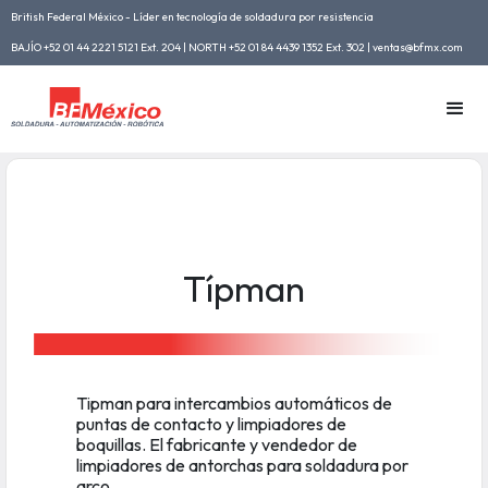
British Federal México - Líder en tecnología de soldadura por resistencia
BAJÍO +52 01 44 2221 5121 Ext. 204 | NORTH +52 01 84 4439 1352 Ext. 302 | ventas@bfmx.com
Típman
Tipman para intercambios automáticos de
puntas de contacto y limpiadores de
boquillas. El fabricante y vendedor de
limpiadores de antorchas para soldadura por
arco.