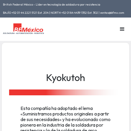
British Federal México - Líder en tecnología de soldadura por resistencia
BAJÍO +52 01 44 2221 5121 Ext. 204 | NORTH +52 01 84 4439 1352 Ext. 302 | ventas@bfmx.com
Kyokutoh
Esta compañía ha adoptado el lema
«Suministramos productos originales a partir
de sus necesidades» y ha evolucionado como
pionera en la industria de la soldadura por
resistencia y la de la soldadura de arco.