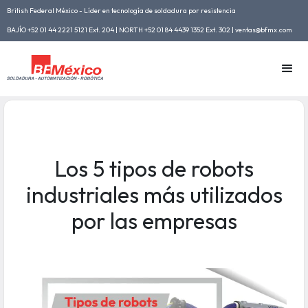
British Federal México - Líder en tecnología de soldadura por resistencia
BAJÍO +52 01 44 2221 5121 Ext. 204 | NORTH +52 01 84 4439 1352 Ext. 302 | ventas@bfmx.com
Los 5 tipos de robots
industriales más utilizados
por las empresas