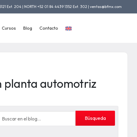
5121 Ext. 204 | NORTH +52 01 84 4439 1352 Ext. 302 | ventas@bfmx.com
Cursos
Blog
Contacto
 planta automotriz
Búsqueda