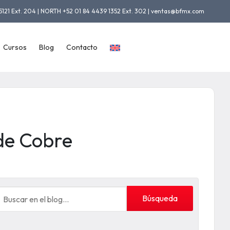
5121 Ext. 204 | NORTH +52 01 84 4439 1352 Ext. 302 | ventas@bfmx.com
Cursos
Blog
Contacto
de Cobre
Búsqueda