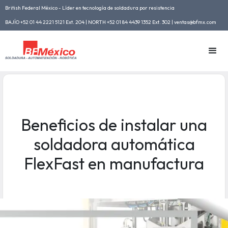
British Federal México - Líder en tecnología de soldadura por resistencia
BAJÍO +52 01 44 2221 5121 Ext. 204 | NORTH +52 01 84 4439 1352 Ext. 302 | ventas@bfmx.com
Beneficios de instalar una
soldadora automática
FlexFast en manufactura