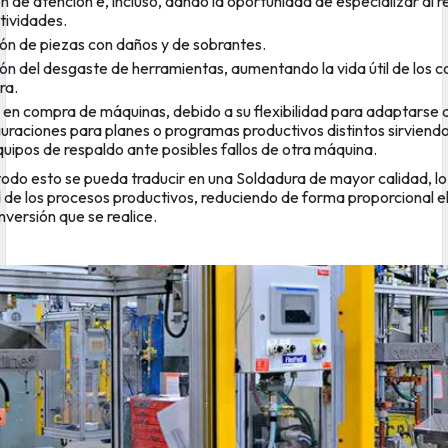
n de atención e, incluso, dando la oportunidad de especializar al 
tividades.
ón de piezas con daños y de sobrantes.
ón del desgaste de herramientas, aumentando la vida útil de los 
ra.
en compra de máquinas, debido a su flexibilidad para adaptarse a
uraciones para planes o programas productivos distintos sirviendo,
ipos de respaldo ante posibles fallos de otra máquina.
 todo esto se pueda traducir en una Soldadura de mayor calidad, l
ad de los procesos productivos, reduciendo de forma proporcional e
inversión que se realice.