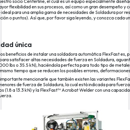
uestro socio Centerline, el cual es un equipo especialmente diseñ
ayor flexibilidad en sus procesos, así como un gran desempeño y c
 ideal para una amplia gama de necesidades de Soldadura por res
ción o puntos). Así que, por favor siga leyendo, y conozca cada u
idad única
los beneficios de instalar una soldadora automática FlexFast es, 
para satisfacer altas necesidades de fuerza en Soldadura, aguan
8000 lbs o 35.5 kN), haciéndola perfecta para todo tipo de metale
l mismo tiempo que se reducen los posibles errores, deformaciones
 importante mencionarle que también existen las variantes FlexFa
enores de fuerza de Soldadura, la cual está indicada para fuerza
s (1.8 a 13.3 kN) y la FlexFast™ Acrobat Welder con una capacid
uerza.