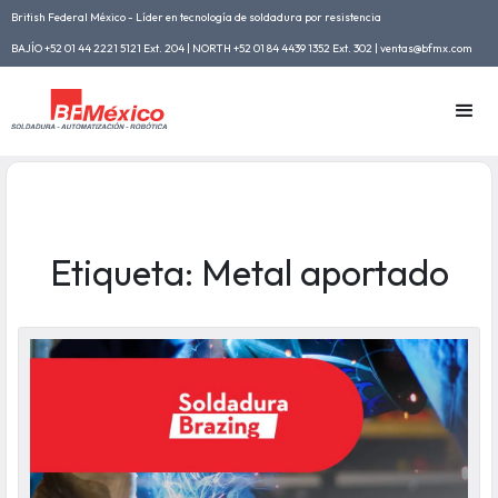
British Federal México - Líder en tecnología de soldadura por resistencia
BAJÍO +52 01 44 2221 5121 Ext. 204 | NORTH +52 01 84 4439 1352 Ext. 302 | ventas@bfmx.com
Etiqueta: Metal aportado