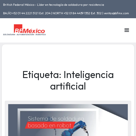
British Federal México - Líder en tecnología de soldadura por resistencia
BAJÍO +52 01 44 2221 5121 Ext. 204 | NORTH +52 01 84 4439 1352 Ext. 302 | ventas@bfmx.com
Etiqueta: Inteligencia
artificial