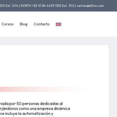
5121 Ext. 204 | NORTH +52 01 84 4439 1352 Ext. 302 | ventas@bfmx.com
Cursos
Blog
Contacto
rmada por 50 personas dedicadas al
 forjándonos como una empresa dinámica
nce incluye la automatización y